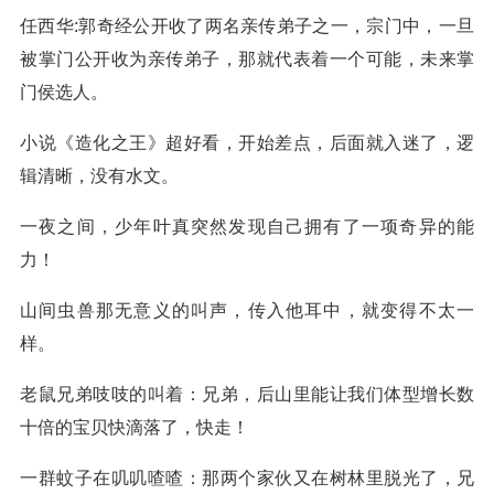
任西华:郭奇经公开收了两名亲传弟子之一，宗门中，一旦
被掌门公开收为亲传弟子，那就代表着一个可能，未来掌
门侯选人。
小说《造化之王》超好看，开始差点，后面就入迷了，逻
辑清晰，没有水文。
一夜之间，少年叶真突然发现自己拥有了一项奇异的能
力！
山间虫兽那无意义的叫声，传入他耳中，就变得不太一
样。
老鼠兄弟吱吱的叫着：兄弟，后山里能让我们体型增长数
十倍的宝贝快滴落了，快走！
一群蚊子在叽叽喳喳：那两个家伙又在树林里脱光了，兄