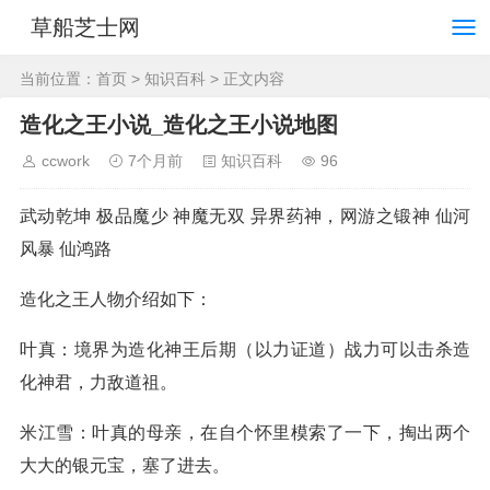
草船芝士网
当前位置：
首页
>
知识百科
> 正文内容
造化之王小说_造化之王小说地图
ccwork
7个月前
知识百科
96
武动乾坤 极品魔少 神魔无双 异界药神，网游之锻神 仙河
风暴 仙鸿路
造化之王人物介绍如下：
叶真：境界为造化神王后期（以力证道）战力可以击杀造
化神君，力敌道祖。
米江雪：叶真的母亲，在自个怀里模索了一下，掏出两个
大大的银元宝，塞了进去。