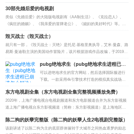
30部先婚后爱的电视剧
类似《先婚后爱》的大陆版电视剧有《AA制生活》、《克拉恋人》、
《疯狂的婚姻》、《我亲爱的冒牌老公》、《媳妇的美好时代》等。
《先结婚后恋爱》由北京华谊凯旋文化传媒有限公司出品，范伟、张歆
毁灭战士（毁灭战士）
艺、王雅捷共同主...
就只有一部，《毁灭战士：灭绝》是托尼·基格里奥执导，艾米·曼森、路
易斯·曼迪勒主演的美国动作冒险片，该片根据游戏作品改编，于2019年
出品。该片讲述一群军人去调查火星卫星上的一个事故报告，等他们到
pubg绝地求生（pubg绝地求生进程已崩
达，...
溃怎么解决）
可以进绝地求生的官方网站，然后选择国际服进行
下载。一款采用4k引擎技术打造的模拟真实战场，
精致的大型3d写实建模，融合现代反恐元素，超优
东方电视剧全集（东方电视剧全集完整视频播放免费）
秀的真实射击手感，支持自定义滑动敏捷度，全新
的射击系统可允许您定...
2020年，上海广播电视台电视剧频道和东方电影频道合并为东方影视频
道上海广播电视台东方影视频道（简称：东方影视频道）是上海地区播
出电影、电视剧为主的专业电视频道，于2020年1月1日开播。1992
陈二狗的妖孽完整版（陈二狗的妖孽人生2电视剧完整版）
年，...
该剧讲述了以陈二狗为主的底层群体辗转于大城市之间热血逐梦的励志